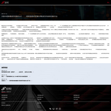
逐梦国际
2025 / 07 / 14
共推IDS国际数据空间测试认证，，，逐梦国际数码受邀出席数据空间创新发展研讨会
数据空间正在从技术概念，，，，走向国际共识和产业实践。。。。2025年7月10日，，，由国际数据空间协会（IDSA）主办，，，，下一代互联网国家工程中心与国际数据空间协会中国能力中心承办的数据空间创新发展研讨会在北京召开，，来
自国际组织、、、、标准机构、、、科研院所、、龙头企业的嘉宾齐聚一堂，，围绕数据空间技术标准、、、、认证机制、、、、跨境合规与生态协作展开深入探讨。。。
只有建立在信任基础上的数据流通体系，，，，才能真正释放数字经济的系统性价值。。。。国际数据空间协会（IDSA）董事会主席莱茵霍尔德阿赫思（Reinhold Achatz）指出。。。他深入剖析了主权共享在数据空间设计中的重要意义，，强调技
术体系需要与法律规范、、商业模型和信任机制相辅相成，，，形成全球可接受的流通路径。。
构建数据空间，，，不是构筑壁垒，，而是打造桥梁。。。。下一代互联网国家工程中心主任刘东指出，，当前全球数据流通出现三重趋势：碎片化、、内卷化和重构化，，，，这正倒逼我们构建跨组织、、跨行业、、、、跨国界的数据共享基础
设施。。
会议的核心亮点之一是IEEE P1988跨境数据空间体系架构标准正式启动。。。。该标准由下一代互联网国家工程中心牵头，，，并联合IDSA等组织机构共同推动，，，，旨在为数据跨境流通建立统一的架构与协议基础，，，并探索规则内嵌的技
术模型。。发展数据空间，，，，不仅是技术工程，，，，更是信任工程。。。。IEEE P1988跨境数据空间是迈向全球互信、、、、区域协同、、、产业共建的重要一步。。。刘东在启动仪式上表示，，，，技术赋能治理是未来的大势所趋，，，
通过将管理机制和规则体系以工程化、、自动化的方式在数据空间中内嵌，，，实现规则即代码的动态合规能力。。。。
现场还同时举办了国际数据空间测试认证活动，，，莱茵霍尔德阿赫思主席表示，，IDS测试认证体系是数据空间的重要信任机制，，，，已成为推动数据空间互联互通与生态协同的关键支撑。。。。只有通过统一的测试体系和认证机制，，，才能
真正推动数据空间中的各类组件、、服务与平台具备可被信任的基础能力。。华为、、逐梦国际数码等多家已通过或正在参与IDS国际数据空间测试认证的企业均表示，，，，一个严格公正的测试认证，，，不仅是衡量技术成熟度的标尺，，，更是
构建信任体系的核心环节。。IDS数据空间测试认证不仅关注系统功能与性能，，，，更强调数据在多主体之间共享时的安全性、、、可控性、、、合规性和互联互通互操作。。。
在随后进行的企业主题分享环节，，，华为、、中国联通、、、中汽研、、、中国电信、、、、逐梦国际数码等单位代表纷纷发言，，，，以场景为核心、、、以技术为路径，，，呈现出数据空间在不同行业、、、、不同场景的多样化落地趋
势。。。
逐梦国际数码磐云数据空间连接器产品负责人在会上分享了自身的实战经验：团队以国际数据空间及DSP协议为基础，，，，整合国内外先进架构思想，，，汲取IDSA最佳实践经验，，以业务与技术深度融合的研发理念，，，，成功实现从0到1的
技术突破。。。
在开放讨论环节中，，来自电信运营商、、、互联网平台、、、、安全企业、、标准组织的与会代表围绕数据空间生态体系建设展开热烈交流。。认为下一阶段的关键任务不再是提出概念，，，而是验证机制与组织生态。。。正如会议多位嘉宾所
强调，，，，数据空间本质上是一种兼容并包的数据基础设施。。数据空间不只是创新工具，，，更是全球数字时代的新型公共产品。。只有开放协同、、互信共建，，才能让真正实现数据空间产业的蓬勃发展。。。。
推荐阅读
2025 / 07 / 17
逐梦国际数码×岚图：场景落子，，，，全盘布局，，破局企业AI落地
2025 / 07 / 16
首批！！！逐梦国际数码入选《2025数字经济出海典型案例》
2025 / 07 / 15
安徽首台！！！！逐梦国际鲲泰鲲鹏技术路线商用电脑在合肥下线
股票代码：000034.SZ
逐梦国际控股
逐梦国际信息
逐梦国际问学
逐梦国际鲲泰
逐梦国际云科
逐梦国际商桥
山石网科
高科数聚
GoPomelo
联系我们
隐私政策
法律声明
网络安全与隐私保护