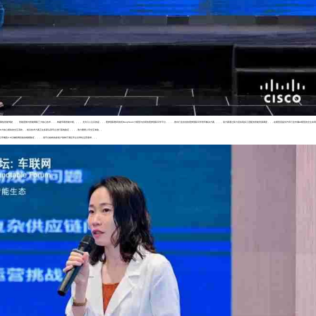
聚焦智能驾驶、、、智能座舱与智能网联三大核心技术，，，构建车载智能中枢。。。。尤为引人注目的是，，，逐梦国际数码依托DeepSeek大模型与自研的逐梦国际问学平台，，，，推出行业首创的逐梦国际问学智车解决方案。。。。该方案通过算力层实现多云适配的智能资源调度，，，在模型层提供汽车行业专属AI模型的全生命周期管理，，
等8大核心模块的交互系统，，相关技术方案正在多家头部车企进行落地验证，，，，致力重塑人车交互体验。。
辆及2.6亿物联网设备的规模验证，，，，该平台独有的多租户架构可满足车企全球化运营需求。。。