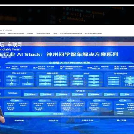
，共谋汽车产业智能化转型路径。。
场景创新，，，共建技术底座+场景应用双引擎驱动模式，，，覆盖从技术验证、、、、方案落地到生态协同的全周期合作。。。。刘黎强调，，，这一合作不仅致力于智能驾驶与车路协同等关键技术突破，，，更旨在为行业提供可落地的数字化转型路径。。。。