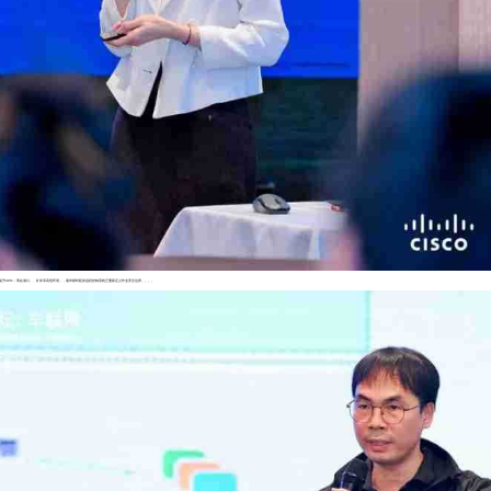
%；而在港口、、矿井等高危环境，，毫米级时延的远程控制系统正重新定义作业安全边界。。。。