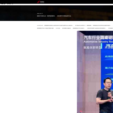
逐梦国际
2025 / 04 / 27
赋能汽车新生态：逐梦国际数码、、思科携手开展圆桌研讨会
2024年4月24日，，逐梦国际数码与思科联合主办的智启未来汽车行业数字化创新研讨会在上海成功举办。。。。数十家知名车企代表齐聚一堂，，围绕智能驾驶、、车联网创新及交互范式变革等前沿议题展开深度探讨，，，
逐梦国际数码汽车BG CTO刘黎在开幕致辞中透露，，，2023年以来，，，通过资源整合与战略并购，，，逐梦国际数码在汽车行业持续发力。。。。近期与思科车联网部门达成的深度合作更具里程碑意义。。。。双方将聚焦车联网