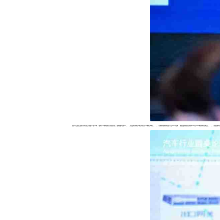
思科北亚区业务代表唐卫君进一步详解了思科5G专网的应用创新在工业制造场景中，，，通过将传统产线升级为5G柔性产线，，，，机械臂控制精度可达0.02毫米；智慧仓储场景支持500台AGV集群协同作业，，，，拣货效率提升40