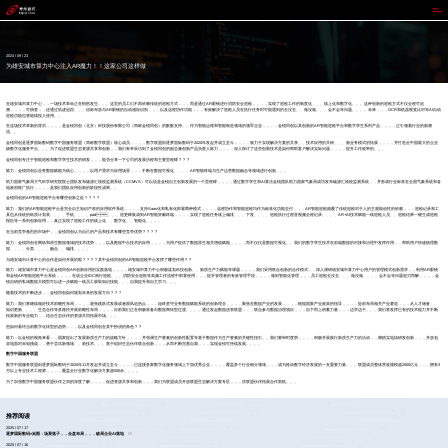
逐梦国际
2024 / 09 / 23
为雄安城市算力中心注入AR魔力！！这家公司这样做
在雄安城市算力中心，，一场技术革命正在悄然发生。。。这里的员工们不再依赖传统的巡检方式，，，而是通过AR眼镜进行消防安全巡检，，，，实现了巡检工作的制度化、、、线上化和数字化。。。这种创新的巡检方式不仅全程可追
溯，，，，可抽查，，还通过轨迹追踪、、、信标布放与AR眼镜的自动感应识别，，，以及远程协作功能，，，有效解决了巡检人员在执行任务时可能遇到的去没去、、做没做、、、会不会等问题。。。。未来，，，OCR和机器视觉比对等AI自动
巡检功能也将陆续投入使用。。
在这场技术革新的背后，，，，是金锐同创（北京）科技股份有限公司（简称金锐同创）的默默支持。。作为智能运维和智能制造领域的领军企业，，，，金锐同创以其创新的AR智能巡检平台和数字孪生系列产品，，，，正引领着行业的新潮
流。。
金锐同创是逐梦国际数码数字中国服务联盟（简称数字联盟）核心成员，，，，数字联盟由逐梦国际数码于2020年发起并成立至今，，，，致力于实现解决方案的共享、、技术应用的共研、、、新业务模式的拓展，，，，并打造全中国最大的企业
级数字化服务平台。。。为了促进联盟生态资源共享和创新，，我们有幸采访到了金锐同创的副总兼创新产品负责人陈力，，，，深入探讨了这些创新技术是如何帮助客户解决实际问题，，，，提升工作效率的。。。
金锐同创专注于智能巡检和数字孪生技术的研发，，，能否分享一下公司的发展历程和主要里程碑？？？
陈力：金锐同创以业务数据赋能为核心，，，，以用户需求为应用场景，，，不断在数据可视化、、、、AR智能终端与生产运营数据融合等领域进行创新。。。
助力国家气象局大气科学研究院院士团队发布碳源汇核校监测系统（CCMVS）可以说是金锐自主创新发展的一个里程碑，，，，通过数字孪生和AI算法金锐团队助力国家气象局成功发布碳源汇核校监测系统，，并形成行业标准在全国气象系统和各
地政府推广执行，，，，是我们团队应用创新的阶段性成果。。
金锐同创的AR智能巡检平台有哪些创新之处？？？？
陈力：我们的AR智能巡检平台是完全自主知识产权的应用软件系统，，，，支持Saas化和私有化部署两种模式，，，，远程协作和智能巡检均作为标准化功能交付，，，AR智能巡检颠覆了传统巡检对于人的主观能动性的依赖，，，巡检记录和工
具也从传统的纸质计划表、、、、手机、、、、pad、、、巡更棒集成到AR智能穿戴终端，，，，实现了巡检任务线上编排、、、下发、、、、巡检执行过程音视频全程记录、、、、AR+AI技术赋能一线巡检人员、、巡检结果一键生成巡检
报告等一系列创新应用，，真正实现了巡检工作的线上化、、数字化、、智能化。。。。
在当前竞争激烈的市场中，，金锐同创认为自己的产品和技术有哪些竞争优势？？？？
陈力：金锐同创在网络和原生数据领域的技术优势，，，以及数据中台技术的应用，，，，为用户提供了数据原生相关增值赋能，，，，而不仅仅是数据可视化。。我们的数字孪生技术在前端数据的对接和治理中发挥作用，，帮助用户快速梳理数
据、、、、分类、、、、融合、、编排。。。。
与雄安城市计算中心的合作是如何开展的呢？？？？其中金锐同创的AR智能巡检平台发挥了哪些作用？？
陈力：雄安城市算力中心是金锐同创AR创新应用的实践落地，，，，雄安城市算力中心积极谋划科技创新、、新质生产力赋能等课题，，，，我们采用联合创新的合作模式，，深入调研雄安城市算力中心用户的管理模式创新需求，，利用AR眼镜
和金锐AR智能巡检平台系统，，，，在该企业IDC例行巡检、、、消防安全巡检等高频工作流程中部署使用，，，提升管理者的有效管理手段，，，，做到智能化管理，，，员工巡检去没去、、、做没做、、、、会不会等问题迎刃而解，，，，金
锐自研的私域数据大模型可以进一步赋能一线员工获取知识技能、、、自我提升和自主学习。。。
随着技术的不断进步，，金锐同创如何规划未来的发展方向？？？
陈力：我们将继续做好技术前瞻性布局，，，，避免跳跃式发展或者跟风追热点，，，始终坚守业务数据赋能系统的创新理念，，，，聚焦在数据产业的发展，，，，根据国家产业政策的指导，，，，提前布局相关产业赛道，，，从人才储备、、
知识更新、、、、生态合作等多路径开展前瞻性布局，，，，目前我们正在积极准备向数据商转型过渡。。。。通过发起数据进表联盟，，，联合参与数据治理项目，，，自下而上积蓄力量，，，边学边干。。。我们将发挥已有的技术能力并不断
拓展新的专业能力，，结合生态伙伴的资源共同拓展市场。。。
您如何看待当前数字化转型的趋势，，，以及金锐同创在其中扮演的角色？？
陈力：以金锐的视角来看，，国家提出了发展新质生产力的战略方针，，，，并强调生产要素的创新性配置等基于数据作为生产要素的关键性指引。。我们要审时度势，，，，积极开展践行新质生产力的活动，，脚踏实地搞研发创新，，，开放包
容地面对未知挑战，，勇于尝试新领域、、新技术。。。善于组织生态伙伴联合创新，，，从而不断完善自我，，，实现金锐可持续发展。。。。
数字中国服务联盟
数字中国服务联盟由逐梦国际数码于2020年11月发起并成立至今，，，，已连接多家数字化服务领域上下游优秀企业，，，，覆盖多个行业细分领域，，，成为推动数字经济发展的一支重要力量。。。联盟成员整体营收规模超2000亿元，，，拥有3
万以上专业技术工程师，，，，覆盖全行业数字化解决方案超500余。。。。
为了加强数字中国服务联盟伙伴之间的深度了解，，，，促进资源共享和创新，，，我们为联盟成员开放联盟生态解决方案专区，，，供联盟伙伴拓展合作契机。。。
推荐阅读
2025 / 07 / 17
逐梦国际数码×岚图：场景落子，，全盘布局，，，破局企业AI落地
2025 / 07 / 16